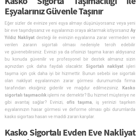
Kasko Sigorta Taşımacılığı İle
Eşyalarınız Güvenle Taşınır
Eğer sizler de evinize yeni eşya almayı düşünüyorsanız veya yeni
bir eve taşındıysanız ve eşyalarınızı oraya aktarmak istiyorsanız
Ay
Yıldız Nakliyat
desteği ile evinizin eşyalarına zarar vermeden ve
verilen zararın sigortalı olması nedeniyle tercih edebilir
ve güvenebilirsiniz. Evinizi ya da ofisinizi taşıma kararı aldıysanız
bu konuda güvenilir ve profesyonel bir destek almanız sizin
açınızdan çok daha faydalı olacaktır.
Sigortalı nakliyat
işleri
taşıma için çok daha iyi bir hizmettir. Bunun sebebi ise sigortalı
olan nakliyat eşyalarınızın zarar görmesi durumumda firma
tarafından eksiğiniz giderilir ve mağdur edilmezsiniz.
Kasko
sigortalı taşımacılık
işlemi ne demektir? Bu hizmet müşteriye ne
gibi avantaj sağlar? Evinizi,
ofis taşıma
, iş yerinizi taşırken
eşyalarınızın hasar görmesi ve deforme olması gibi durumlarda
kasko sigortası hasarı ve maddi zararı karşılar.
Kasko Sigortalı Evden Eve Nakliyat