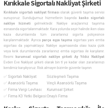
Kırıkkale Sigortalı Nakliyat Şirketi
Kırıkkale sigortalı nakliyat firması
olarak güvenli taşıma servisi
sunuyoruz. Sunduğumuz hizmetlerin başında
kasko sigortalı
nakliye hizmeti
gelmektedir. Nakliye araçlarımız taşınma
esnasında sigortalanmaktadır. Kara yolunda seyir halinde iken olası
kaza durumlarında tüm zararlarınız sigorta poliçesince
karşılanmaktadır. Ayrıca
parça eşya taşıma
sigortası yani emtia
sigortası da yapmaktayız. Nakliye aşamasında olası kaza çizik
veya kırık durumlarında zararlarınız emtia sigortası ile karşılanır.
Resmi
kurumsal sigortalı nakliye şirketi
Ay Yıldız Nakliyat
Evden Eve Nakliyat şirketi olarak bin tl ye kadar olan zararlarınızı
kendimiz karşılıyoruz. Risk almayın bizimle güvenle taşının.
✅ Sigortalı Nakliyat:
Sözleşmeli Taşıma
✅ Asansörlü Taşıma:
Vinçli Asansörlü Taşıma
✅ Firma Vergi Levhası:
Kurumsal Şirket
✅ Firma K3 Yetki Belgesi:
Onaylı Firma