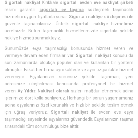
Sigortalı nakliyat
Kırıkkale
sigortalı evden eve nakliyat şirketi
resmi garantili
sigortalı ev taşıma
sözleşmeli taşımacılık
hizmetini uygun fiyatlarla sunar.
Sigortalı nakliye sözleşmesi
ile
güvenle taşınacaksınız. Üstelik
sigortalı nakliye
hizmetimiz
ücretsizdir. Bütün taşımacılık hizmetlerimizde sigortala şekilde
nakliye hizmeti sunmaktayız.
Günümüzde eşya taşımacılığı konusunda hizmet veren ve
vermeye devam eden firmalar var.
Sigortalı nakliyat
konusu da
son zamanlarda oldukça popüler olan ve kullanılan bir yöntem
olmuştur. Fakat her firma aynı kalitede ve aynı özgünlükte hizmet
veremiyor. Eşyalarınızın sorunsuz şekilde taşınması, yeni
adresinize ulaştırılması konusunda profesyonel bir hizmet
veren
Ay Yıldız Nakliyat olarak
sizleri mağdur etmemek adına
işlerimize dört kolla sarılıyoruz. Herhangi bir sorun yaşamamanız
adına eşyalarınızı özel korunaklı ve hızlı bir şekilde teslim etmek
için uğraş veriyoruz.
Sigortalı nakliyat
ile evden eve eşya
taşımacılığı sayesinde eşyalarınız güvendedir. Eşyalarınızın taşıma
sırasındaki tüm sorumluluğu bize aittir.