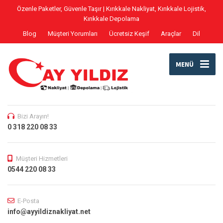
Özenle Paketler, Güvenle Taşır | Kırıkkale Nakliyat, Kırıkkale Lojistik,
Kırıkkale Depolama
Blog
Müşteri Yorumları
Ücretsiz Keşif
Araçlar
Dil
MENÜ
Bizi Arayın!
0 318 220 08 33
Müşteri Hizmetleri
0544 220 08 33
E-Posta
info@ayyildiznakliyat.net