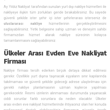
Ay Yıldız Nakliyat tarafından sunulan yurt dışı nakliye hizmetleri ile
nakliyeye ilişkin tüm zorlukları geride bırakabilirsiniz. Bu sayede
güvenli şekilde ister şehir içi ister şehirlerarası isterseniz de
uluslararası nakliye
hizmetlerinin gerçekleştirilmesini
sağlayabilirsiniz. Yetki belgesine sahip uzman ve deneyim sahibi
firmamızdan hizmet alarak nakliye sürecinin kolayca
tamamlanmasını sağlayabilirsiniz.
Ülkeler Arası Evden Eve Nakliyat
Firması
Nakliye firması tercih ederken birçok detaya dikkat edilmesi
gerekir. Özellikle yurt dışına taşınacak eşyaların sınır kapılarında
takılmaması ve güvenli şekilde gideceği adrese ulaştırılması için
gerekli nakliye planlamasının uzman kişilerce yapılması
gerekecektir. Resmi izinlerin alınmaması durumunda yaşanacak
ciddi sorunlar farklı sorunlara da neden olacaktır. Ülkeler
arası evden eve nakliyat hizmetlerinde ihtiyacınız olan her konuda
profesyonel destek alabileceğiniz firmamızı güvenle tercih