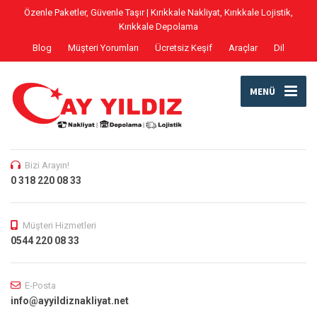
Özenle Paketler, Güvenle Taşır | Kırıkkale Nakliyat, Kırıkkale Lojistik,
Kırıkkale Depolama
Blog
Müşteri Yorumları
Ücretsiz Keşif
Araçlar
Dil
MENÜ
Bizi Arayın!
0 318 220 08 33
Müşteri Hizmetleri
0544 220 08 33
E-Posta
info@ayyildiznakliyat.net