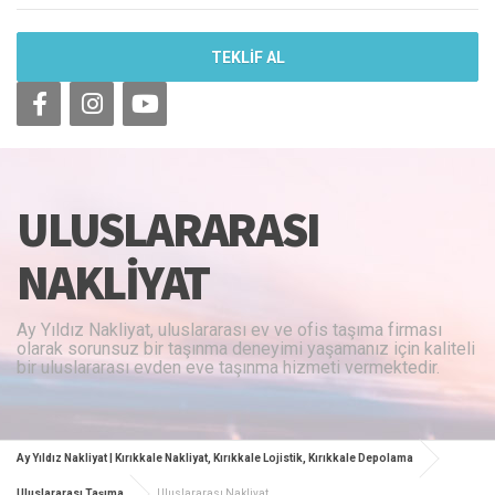
TEKLİF AL
ULUSLARARASI
NAKLIYAT
Ay Yıldız Nakliyat, uluslararası ev ve ofis taşıma firması
olarak sorunsuz bir taşınma deneyimi yaşamanız için kaliteli
bir uluslararası evden eve taşınma hizmeti vermektedir.
Ay Yıldız Nakliyat | Kırıkkale Nakliyat, Kırıkkale Lojistik, Kırıkkale Depolama
Uluslararası Taşıma
Uluslararası Nakliyat