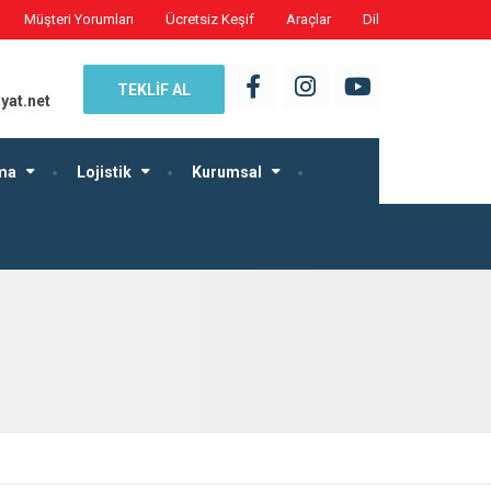
Müşteri Yorumları
Ücretsiz Keşif
Araçlar
Dil
TEKLİF AL
yat.net
ma
Lojistik
Kurumsal