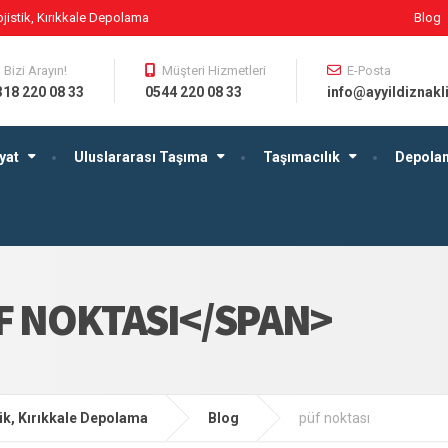
Lojistik, Kırıkkale Depolama
Blog
Bizi Arayın!
Müşteri Hizmetleri
E-Posta
318 220 08 33
0544 220 08 33
info@ayyildiznakli
yat
Uluslararası Taşıma
Taşımacılık
Depola
F NOKTASI</SPAN>
stik, Kırıkkale Depolama
Blog
püf noktası