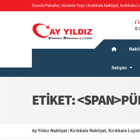
Özenle Paketler, Güvenle Taşır | Kırıkkale Nakliyat, Kırıkkale 
0 
Nakli
İletişim
ETIKET: <SPAN>PÜ
Ay Yıldız Nakliyat | Kırıkkale Nakliyat, Kırıkkale Loji