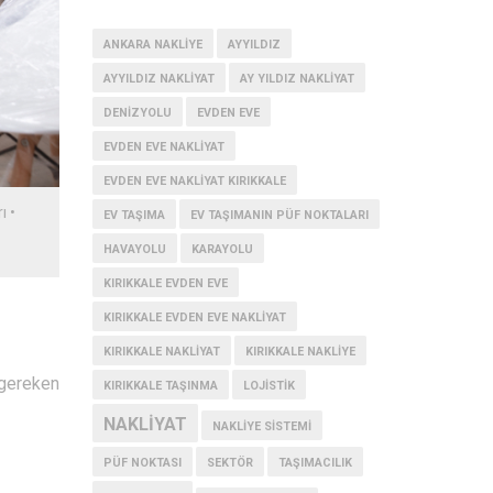
ANKARA NAKLIYE
AYYILDIZ
AYYILDIZ NAKLIYAT
AY YILDIZ NAKLIYAT
DENIZYOLU
EVDEN EVE
EVDEN EVE NAKLIYAT
EVDEN EVE NAKLIYAT KIRIKKALE
ı
•
EV TAŞIMA
EV TAŞIMANIN PÜF NOKTALARI
HAVAYOLU
KARAYOLU
KIRIKKALE EVDEN EVE
KIRIKKALE EVDEN EVE NAKLIYAT
KIRIKKALE NAKLIYAT
KIRIKKALE NAKLIYE
 gereken
KIRIKKALE TAŞINMA
LOJISTIK
NAKLIYAT
NAKLIYE SISTEMI
PÜF NOKTASI
SEKTÖR
TAŞIMACILIK