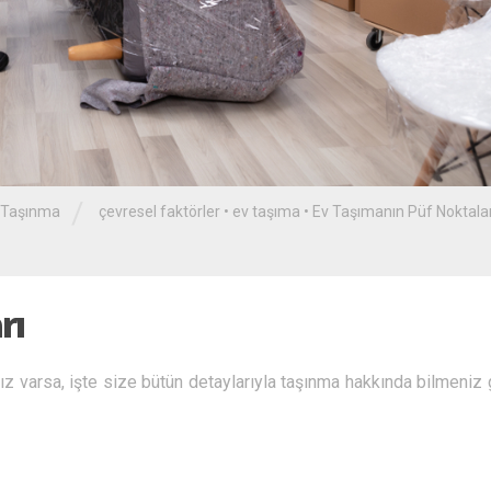
/
Taşınma
çevresel faktörler
•
ev taşıma
•
Ev Taşımanın Püf Noktalar
rı
nız varsa, işte size bütün detaylarıyla taşınma hakkında bilmeniz